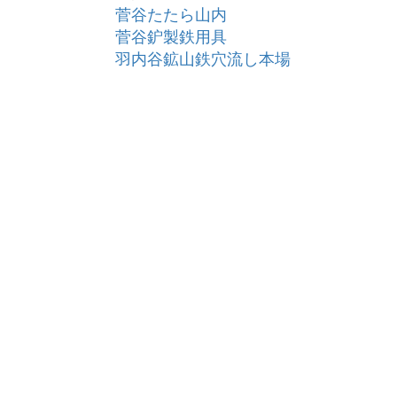
菅谷たたら山内
菅谷鈩製鉄用具
羽内谷鉱山鉄穴流し本場