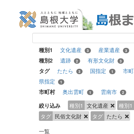
文化遺産
産業遺産
種別1
3
3
遺跡
有形文化財
種別2
2
3
たたら
国指定
市
タグ
3
1
県指定
1
奥出雲町
雲南市
市町村
1
2
種別1
文化遺産
種別1
絞り込み
タグ
民俗文化財
タグ
たたら
一覧