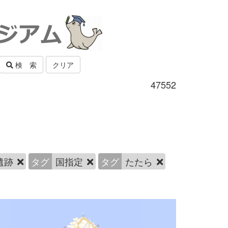
検 索
クリア
47552
遺跡
タグ
国指定
タグ
たたら