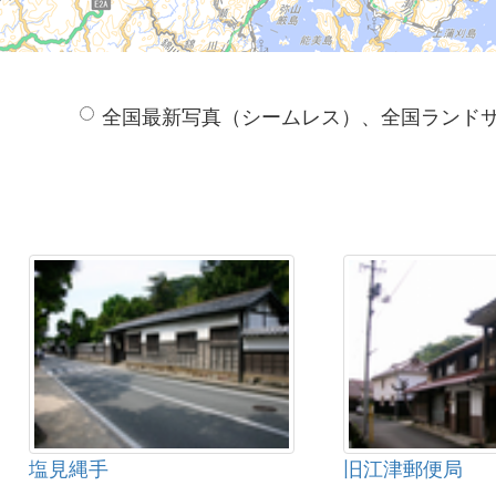
全国最新写真（シームレス）、全国ランド
塩見縄手
旧江津郵便局