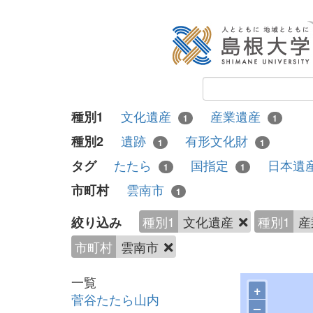
文化遺産
産業遺産
種別1
1
1
遺跡
有形文化財
種別2
1
1
たたら
国指定
日本遺
タグ
1
1
雲南市
市町村
1
種別1
文化遺産
種別1
産
絞り込み
市町村
雲南市
一覧
+
菅谷たたら山内
–