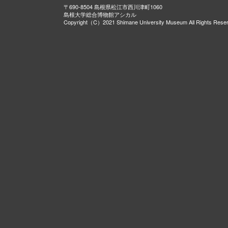
〒690-8504 島根県松江市西川津町1060
島根大学総合博物館アシカル
Copyright（C）2021 Shimane University Museum All Rights Rese