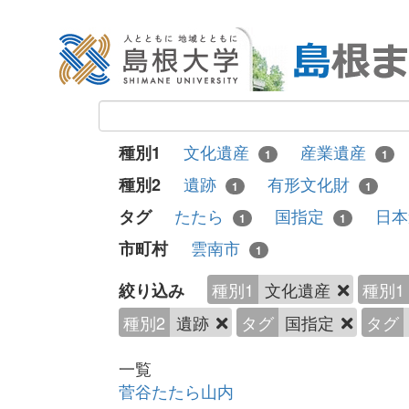
文化遺産
産業遺産
種別1
1
1
遺跡
有形文化財
種別2
1
1
たたら
国指定
日
タグ
1
1
雲南市
市町村
1
種別1
文化遺産
種別1
絞り込み
種別2
遺跡
タグ
国指定
タグ
一覧
菅谷たたら山内