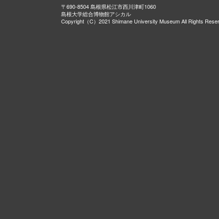
〒690-8504 島根県松江市西川津町1060
島根大学総合博物館アシカル
Copyright（C）2021 Shimane University Museum All Rights Rese