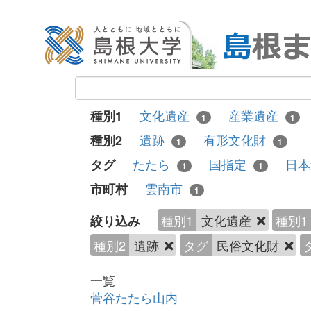
文化遺産
産業遺産
種別1
1
1
遺跡
有形文化財
種別2
1
1
たたら
国指定
日
タグ
1
1
雲南市
市町村
1
種別1
文化遺産
種別1
絞り込み
種別2
遺跡
タグ
民俗文化財
一覧
菅谷たたら山内