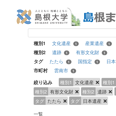
文化遺産
産業遺産
種別1
1
1
遺跡
有形文化財
種別2
1
1
たたら
国指定
日
タグ
1
1
雲南市
市町村
1
種別1
文化遺産
種別1
絞り込み
種別2
有形文化財
種別2
遺跡
タグ
たたら
タグ
日本遺産
一覧