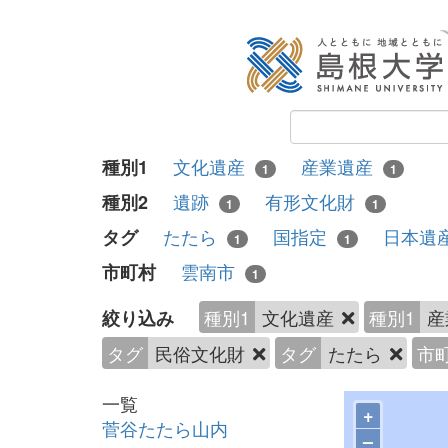
文化遺産
産業遺産
種別1
1
1
遺跡
有形文化財
種別2
1
1
たたら
国指定
日本遺
タグ
1
1
雲南市
市町村
1
種別1
文化遺産
種別1
産
絞り込み
タグ
民俗文化財
タグ
たたら
市
一覧
+
菅谷たたら山内
–