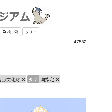
検 索
クリア
47552
有形文化財
タグ
国指定