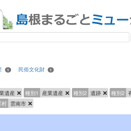
産
民俗文化財
1
1
業遺産
種別1
産業遺産
種別2
遺跡
種別2
町村
雲南市