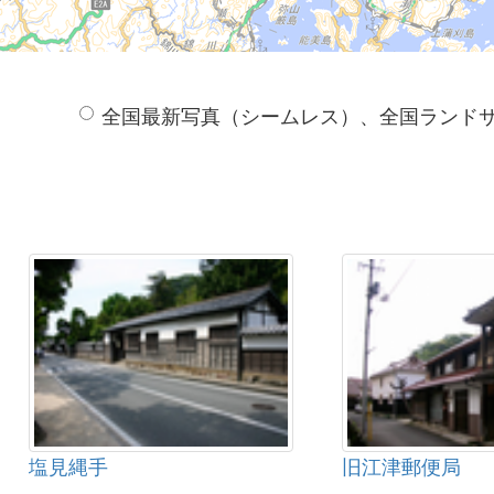
全国最新写真（シームレス）、全国ランド
塩見縄手
旧江津郵便局