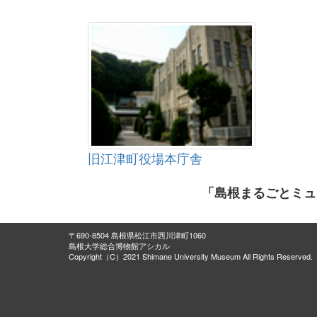
旧江津町役場本庁舎
「島根まるごとミュ
〒690-8504 島根県松江市西川津町1060
島根大学総合博物館アシカル
Copyright（C）2021 Shimane University Museum All Rights Reserved.