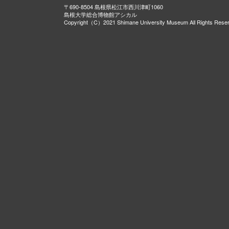
〒690-8504 島根県松江市西川津町1060
島根大学総合博物館アシカル
Copyright（C）2021 Shimane University Museum All Rights Rese