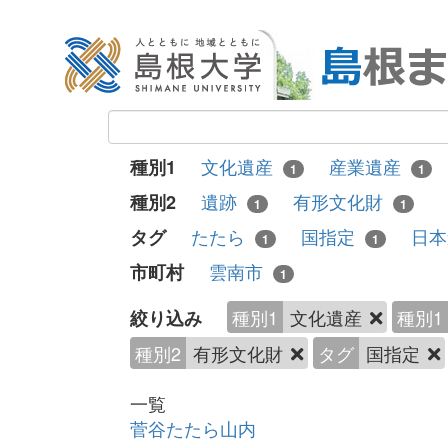
文化遺産
産業遺産
種別1
1
1
遺跡
有形文化財
種別2
1
1
たたら
国指定
日
タグ
1
1
雲南市
市町村
1
種別1
文化遺産
種別1
絞り込み
種別2
有形文化財
タグ
国指定
一覧
菅谷たたら山内