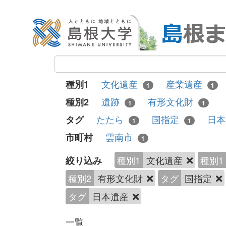
文化遺産
産業遺産
種別1
1
1
遺跡
有形文化財
種別2
1
1
たたら
国指定
日
タグ
1
1
雲南市
市町村
1
種別1
文化遺産
種別1
絞り込み
種別2
有形文化財
タグ
国指定
タグ
日本遺産
一覧