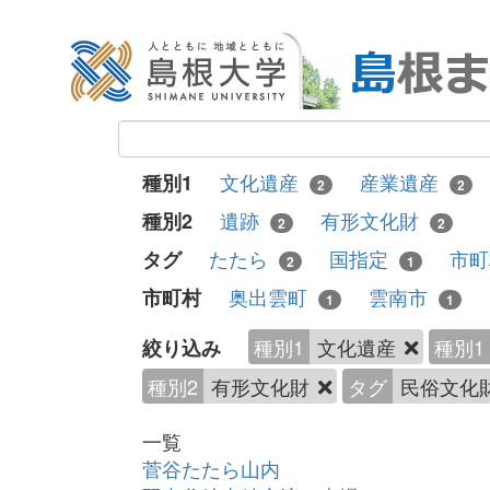
文化遺産
産業遺産
種別1
2
2
遺跡
有形文化財
種別2
2
2
たたら
国指定
市
タグ
2
1
奥出雲町
雲南市
市町村
1
1
種別1
文化遺産
種別1
絞り込み
種別2
有形文化財
タグ
民俗文化
一覧
菅谷たたら山内