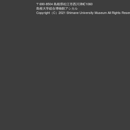
〒690-8504 島根県松江市西川津町1060
島根大学総合博物館アシカル
Copyright（C）2021 Shimane University Museum All Rights Rese