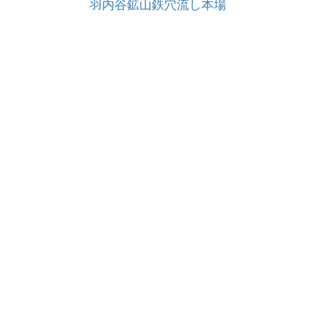
羽内谷鉱山鉄穴流し本場