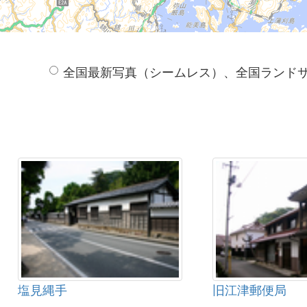
全国最新写真（シームレス）、全国ランド
塩見縄手
旧江津郵便局