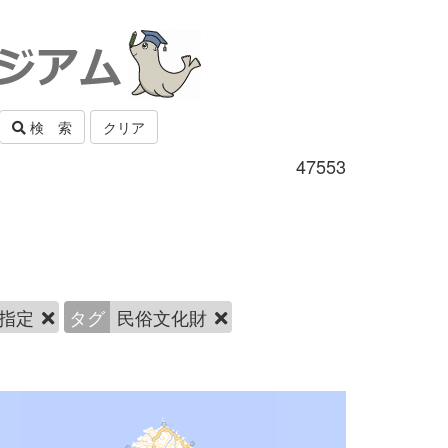
検 索
クリア
47553
指定
タグ
民俗文化財