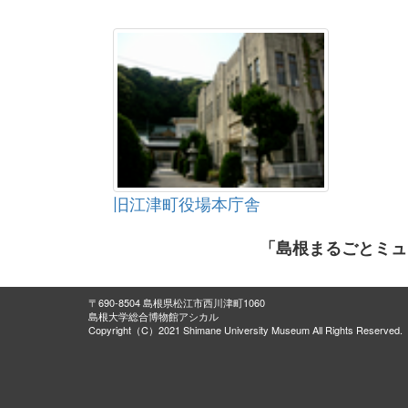
旧江津町役場本庁舎
「島根まるごとミュ
〒690-8504 島根県松江市西川津町1060
島根大学総合博物館アシカル
Copyright（C）2021 Shimane University Museum All Rights Reserved.