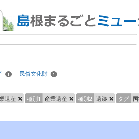
産
民俗文化財
1
1
業遺産
種別1
産業遺産
種別2
遺跡
タグ
国