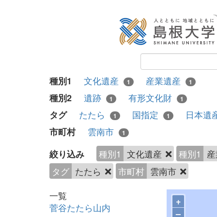
文化遺産
産業遺産
種別1
1
1
遺跡
有形文化財
種別2
1
1
たたら
国指定
日本遺
タグ
1
1
雲南市
市町村
1
種別1
文化遺産
種別1
産
絞り込み
タグ
たたら
市町村
雲南市
一覧
+
菅谷たたら山内
–