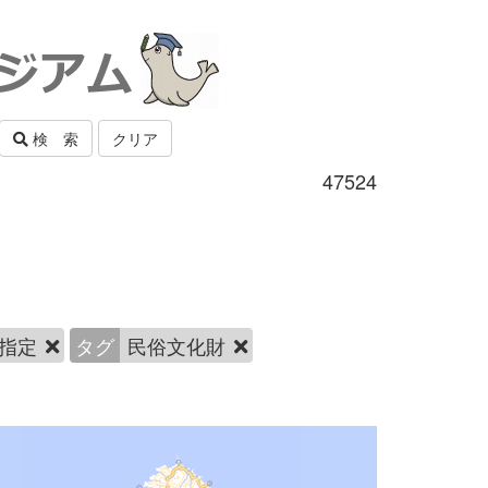
検 索
クリア
47524
指定
タグ
民俗文化財