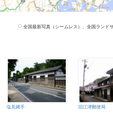
全国最新写真（シームレス）、全国ランド
塩見縄手
旧江津郵便局