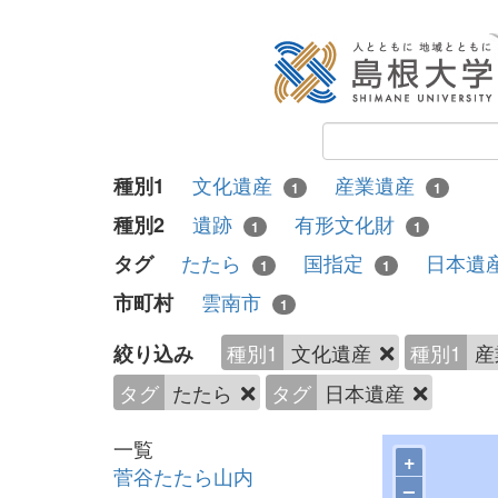
文化遺産
産業遺産
種別1
1
1
遺跡
有形文化財
種別2
1
1
たたら
国指定
日本遺
タグ
1
1
雲南市
市町村
1
種別1
文化遺産
種別1
産
絞り込み
タグ
たたら
タグ
日本遺産
一覧
+
菅谷たたら山内
–