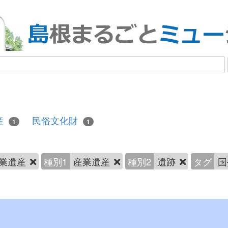
産
民俗文化財
1
1
業遺産
種別1
産業遺産
種別2
遺跡
タグ
国