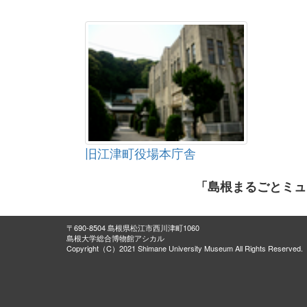
旧江津町役場本庁舎
「島根まるごとミュ
〒690-8504 島根県松江市西川津町1060
島根大学総合博物館アシカル
Copyright（C）2021 Shimane University Museum All Rights Reserved.