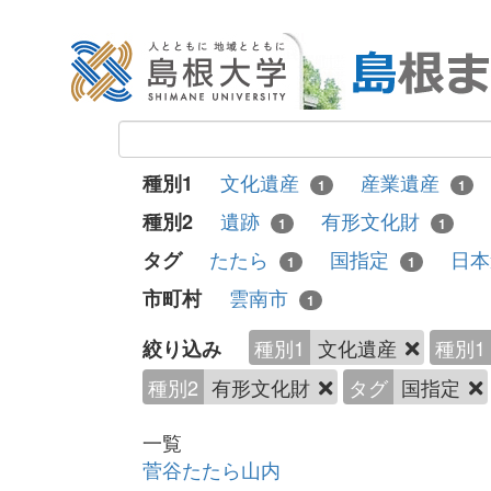
文化遺産
産業遺産
種別1
1
1
遺跡
有形文化財
種別2
1
1
たたら
国指定
日
タグ
1
1
雲南市
市町村
1
種別1
文化遺産
種別1
絞り込み
種別2
有形文化財
タグ
国指定
一覧
菅谷たたら山内