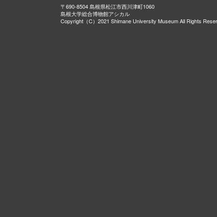
〒690-8504 島根県松江市西川津町1060
島根大学総合博物館アシカル
Copyright（C）2021 Shimane University Museum All Rights Rese