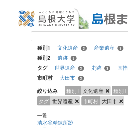
文化遺産
産業遺産
種別1
3
3
遺跡
種別2
3
世界遺産
史跡
国
タグ
3
3
大田市
市町村
3
種別1
文化遺産
種別1
絞り込み
タグ
世界遺産
市町村
大田市
一覧
清水谷精錬所跡