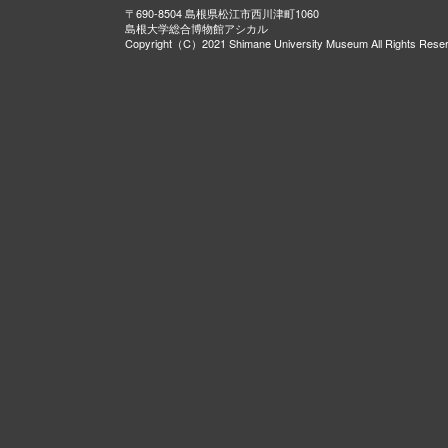
〒690-8504 島根県松江市西川津町1060
島根大学総合博物館アシカル
Copyright（C）2021 Shimane University Museum All Rights Rese