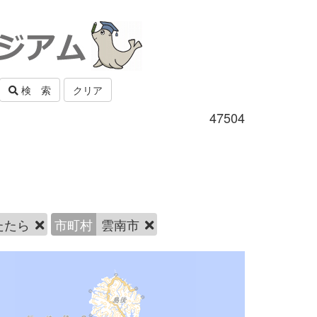
検 索
クリア
47504
たたら
市町村
雲南市