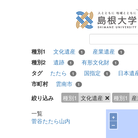
文化遺産
産業遺産
種別1
1
1
遺跡
有形文化財
種別2
1
1
たたら
国指定
日本遺
タグ
1
1
雲南市
市町村
1
種別1
文化遺産
種別1
産
絞り込み
一覧
+
菅谷たたら山内
–