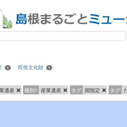
産
民俗文化財
1
1
業遺産
種別1
産業遺産
タグ
国指定
タグ