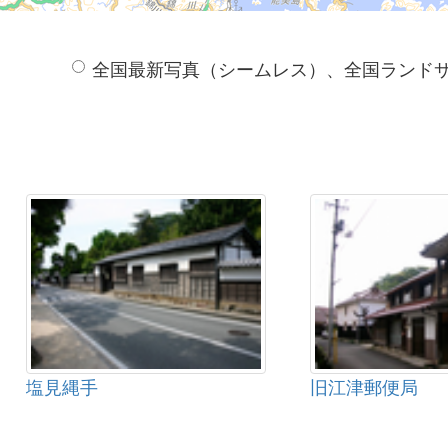
全国最新写真（シームレス）、全国ランド
塩見縄手
旧江津郵便局