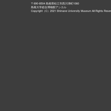
〒690-8504 島根県松江市西川津町1060
島根大学総合博物館アシカル
Copyright（C）2021 Shimane University Museum All Rights Rese