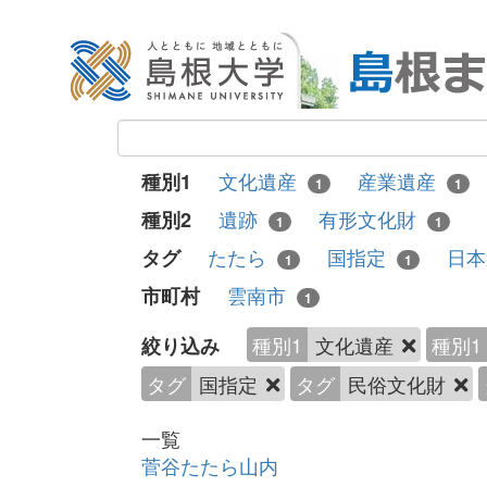
文化遺産
産業遺産
種別1
1
1
遺跡
有形文化財
種別2
1
1
たたら
国指定
日
タグ
1
1
雲南市
市町村
1
種別1
文化遺産
種別1
絞り込み
タグ
国指定
タグ
民俗文化財
一覧
菅谷たたら山内