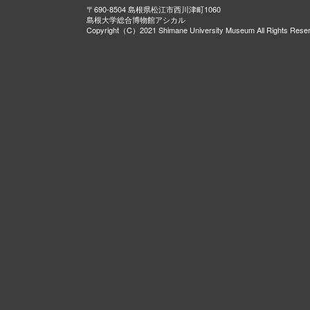
〒690-8504 島根県松江市西川津町1060
島根大学総合博物館アシカル
Copyright（C）2021 Shimane University Museum All Rights Rese