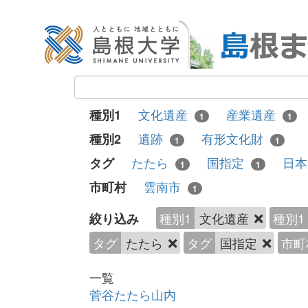
文化遺産
産業遺産
種別1
1
1
遺跡
有形文化財
種別2
1
1
たたら
国指定
日
タグ
1
1
雲南市
市町村
1
種別1
文化遺産
種別1
絞り込み
タグ
たたら
タグ
国指定
市町
一覧
菅谷たたら山内