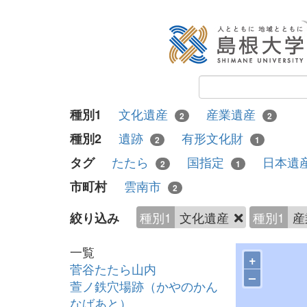
文化遺産
産業遺産
種別1
2
2
遺跡
有形文化財
種別2
2
1
たたら
国指定
日本遺
タグ
2
1
雲南市
市町村
2
種別1
文化遺産
種別1
産
絞り込み
一覧
+
菅谷たたら山内
–
萱ノ鉄穴場跡（かやのかん
なばあと）