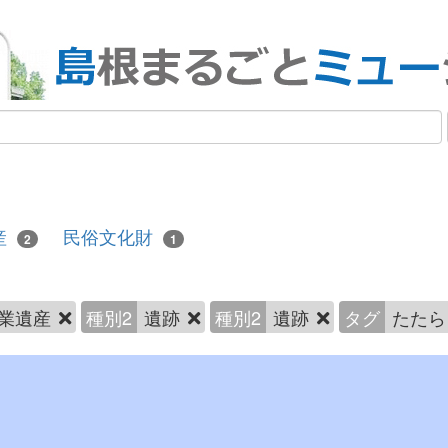
産
民俗文化財
2
1
業遺産
種別2
遺跡
種別2
遺跡
タグ
たた