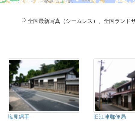
全国最新写真（シームレス）、全国ランド
塩見縄手
旧江津郵便局