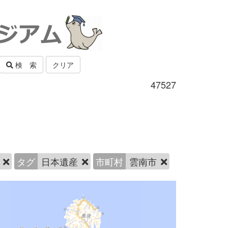
検 索
クリア
47527
ら
タグ
日本遺産
市町村
雲南市