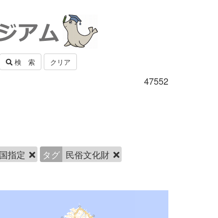
検 索
クリア
47552
国指定
タグ
民俗文化財