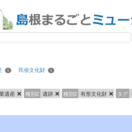
産
民俗文化財
1
1
業遺産
種別2
遺跡
種別2
有形文化財
タグ