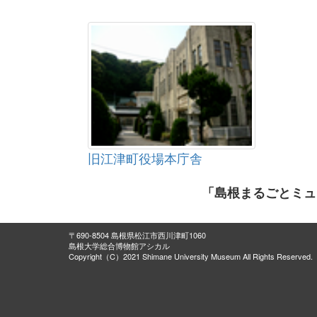
旧江津町役場本庁舎
「島根まるごとミュ
〒690-8504 島根県松江市西川津町1060
島根大学総合博物館アシカル
Copyright（C）2021 Shimane University Museum All Rights Reserved.