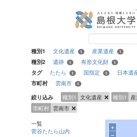
文化遺産
産業遺産
種別1
1
1
遺跡
有形文化財
種別2
1
1
たたら
国指定
日本遺
タグ
1
1
雲南市
市町村
1
種別1
文化遺産
種別1
産
絞り込み
市町村
雲南市
一覧
+
菅谷たたら山内
–