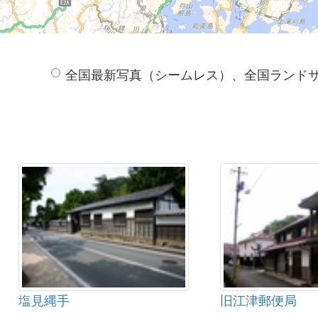
全国最新写真（シームレス）、全国ランド
塩見縄手
旧江津郵便局