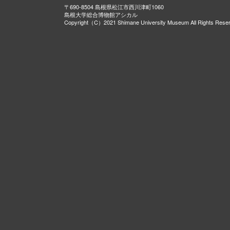
〒690-8504 島根県松江市西川津町1060
島根大学総合博物館アシカル
Copyright（C）2021 Shimane University Museum All Rights Rese