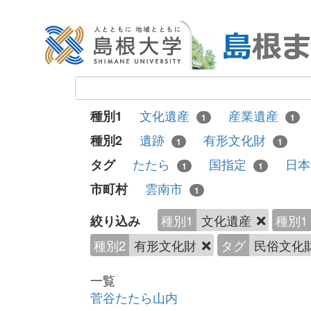
文化遺産
産業遺産
種別1
1
1
遺跡
有形文化財
種別2
1
1
たたら
国指定
日
タグ
1
1
雲南市
市町村
1
種別1
文化遺産
種別1
絞り込み
種別2
有形文化財
タグ
民俗文化
一覧
菅谷たたら山内