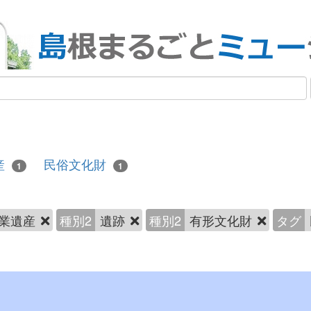
産
民俗文化財
1
1
業遺産
種別2
遺跡
種別2
有形文化財
タグ