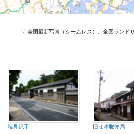
全国最新写真（シームレス）、全国ランド
塩見縄手
旧江津郵便局