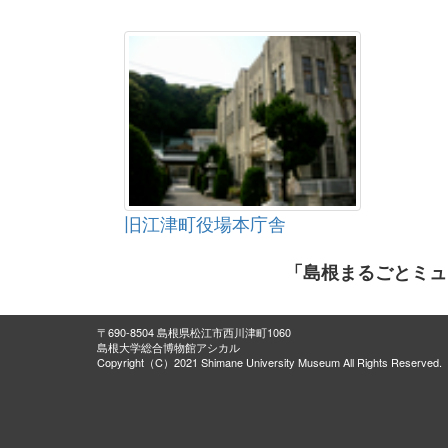
旧江津町役場本庁舎
「島根まるごとミュ
〒690-8504 島根県松江市西川津町1060
島根大学総合博物館アシカル
Copyright（C）2021 Shimane University Museum All Rights Reserved.