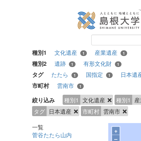
文化遺産
産業遺産
種別1
1
1
遺跡
有形文化財
種別2
1
1
たたら
国指定
日本遺
タグ
1
1
雲南市
市町村
1
種別1
文化遺産
種別1
産
絞り込み
タグ
日本遺産
市町村
雲南市
一覧
+
菅谷たたら山内
–