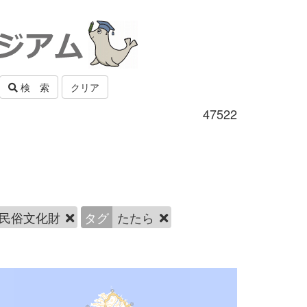
検 索
クリア
47522
民俗文化財
タグ
たたら