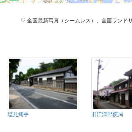
全国最新写真（シームレス）、全国ランド
塩見縄手
旧江津郵便局