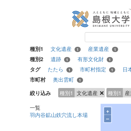
文化遺産
産業遺産
種別1
1
1
遺跡
有形文化財
種別2
1
1
たたら
市町村指定
日
タグ
1
1
奥出雲町
市町村
1
種別1
文化遺産
種別1
産
絞り込み
一覧
+
羽内谷鉱山鉄穴流し本場
–