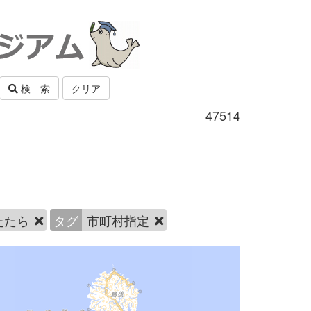
検 索
クリア
47514
たたら
タグ
市町村指定