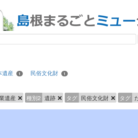
本遺産
民俗文化財
1
1
業遺産
種別2
遺跡
タグ
民俗文化財
タグ