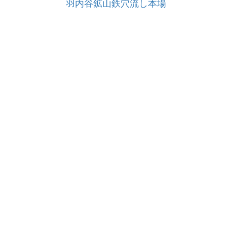
羽内谷鉱山鉄穴流し本場