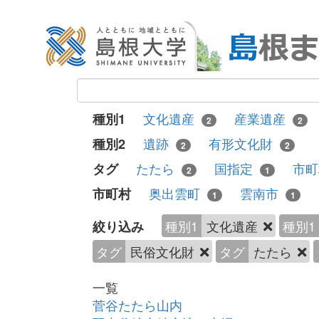
文化遺産
産業遺産
種別1
2
2
遺跡
有形文化財
種別2
2
2
たたら
国指定
市
タグ
2
1
奥出雲町
雲南市
市町村
1
1
種別1
文化遺産
種別1
絞り込み
タグ
民俗文化財
タグ
たたら
一覧
菅谷たたら山内