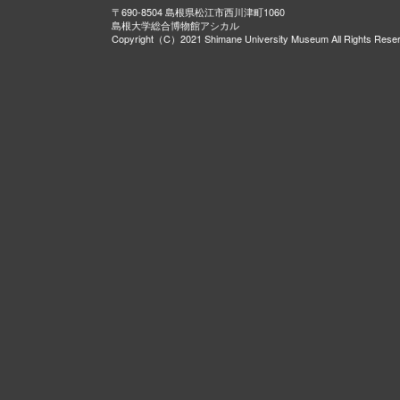
〒690-8504 島根県松江市西川津町1060
島根大学総合博物館アシカル
Copyright（C）2021 Shimane University Museum All Rights Rese