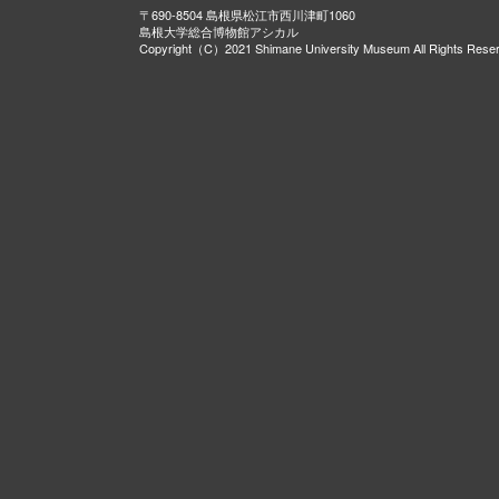
〒690-8504 島根県松江市西川津町1060
島根大学総合博物館アシカル
Copyright（C）2021 Shimane University Museum All Rights Rese