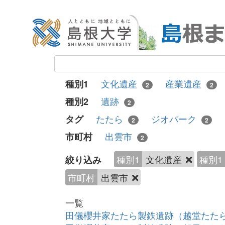
文化遺産
産業遺産
種別1
2
2
遺跡
種別2
2
たたら
ジオパーク
タグ
2
2
出雲市
市町村
2
種別1
文化遺産
種別1
絞り込み
市町村
出雲市
一覧
田儀櫻井家たたら製鉄遺跡（越堂たた