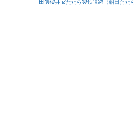
田儀櫻井家たたら製鉄遺跡（朝日たた