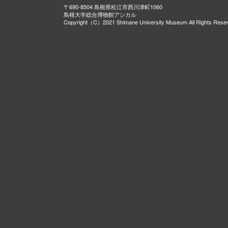
〒690-8504 島根県松江市西川津町1060
島根大学総合博物館アシカル
Copyright（C）2021 Shimane University Museum All Rights Rese