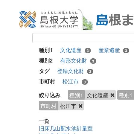
文化遺産
産業遺産
種別1
3
3
有形文化財
種別2
3
登録文化財
タグ
3
松江市
市町村
3
種別1
文化遺産
種別1
絞り込み
市町村
松江市
一覧
旧床几山配水池計量室