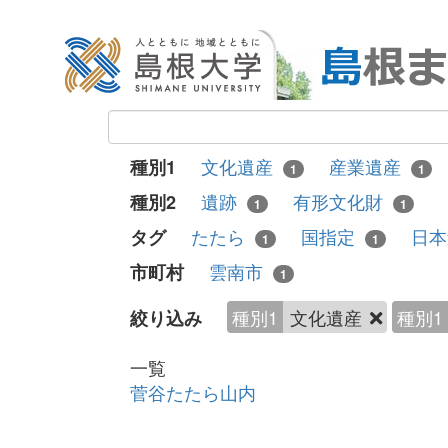
文化遺産
産業遺産
種別1
1
1
遺跡
有形文化財
種別2
1
1
たたら
国指定
日
タグ
1
1
雲南市
市町村
1
種別1
文化遺産
種別1
絞り込み
一覧
菅谷たたら山内