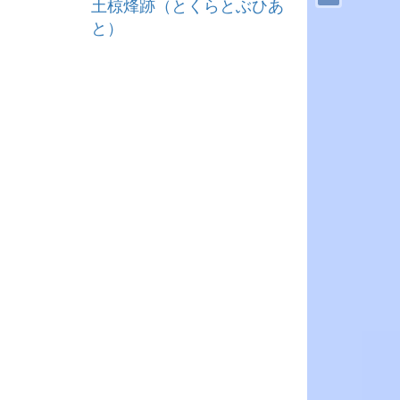
土椋烽跡（とくらとぶひあ
と）