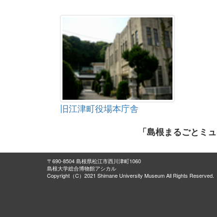
旧江津町役場本庁舎
「島根まるごとミュ
〒690-8504 島根県松江市西川津町1060
島根大学総合博物館アシカル
Copyright（C）2021 Shimane University Museum All Rights Reserved.