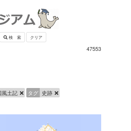
検 索
クリア
47553
国風土記
タグ
史跡