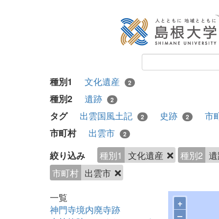
文化遺産
種別1
2
遺跡
種別2
2
出雲国風土記
史跡
市
タグ
2
2
出雲市
市町村
2
種別1
文化遺産
種別2
遺
絞り込み
市町村
出雲市
一覧
+
神門寺境内廃寺跡
–