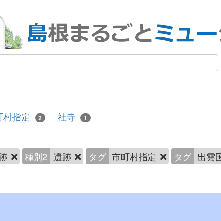
町村指定
社寺
2
1
跡
種別2
遺跡
タグ
市町村指定
タグ
出雲