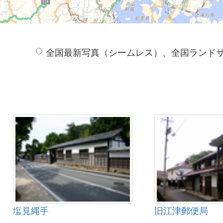
全国最新写真（シームレス）、全国ランド
塩見縄手
旧江津郵便局