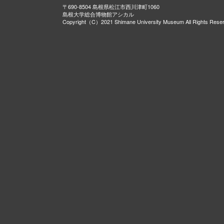
〒690-8504 島根県松江市西川津町1060
島根大学総合博物館アシカル
Copyright（C）2021 Shimane University Museum All Rights Rese