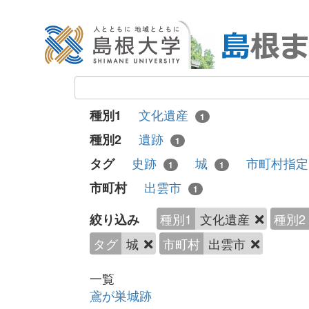
文化遺産
種別1
1
遺跡
種別2
1
史跡
城
市町村指
タグ
1
1
出雲市
市町村
1
種別1
文化遺産
種別2
絞り込み
タグ
城
市町村
出雲市
一覧
鳶が巣城跡