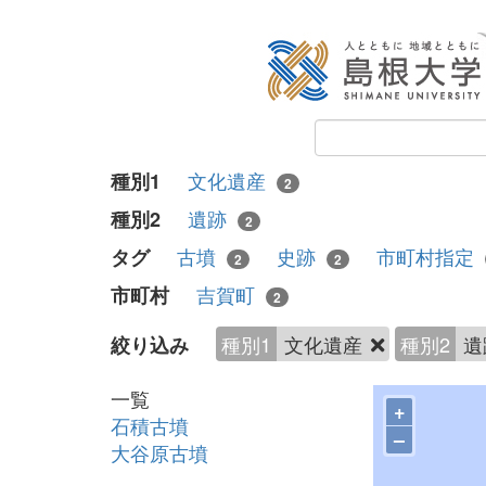
文化遺産
種別1
2
遺跡
種別2
2
古墳
史跡
市町村指定
タグ
2
2
吉賀町
市町村
2
種別1
文化遺産
種別2
遺
絞り込み
一覧
+
石積古墳
–
大谷原古墳