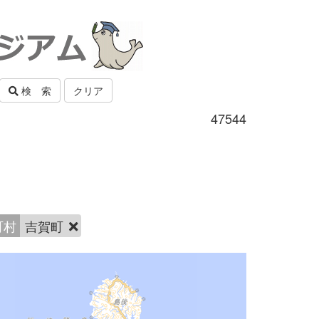
検 索
クリア
47544
町村
吉賀町