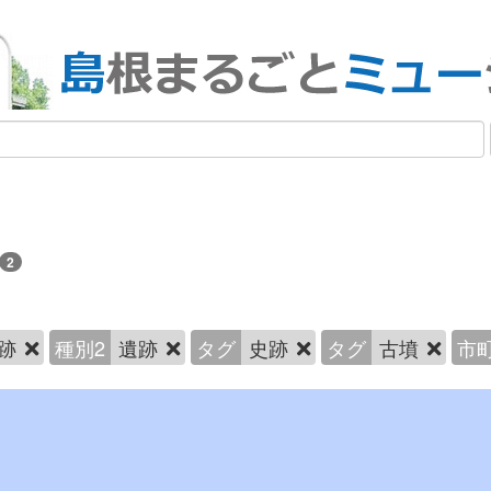
2
跡
種別2
遺跡
タグ
史跡
タグ
古墳
市