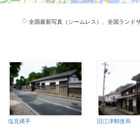
全国最新写真（シームレス）、全国ランド
塩見縄手
旧江津郵便局