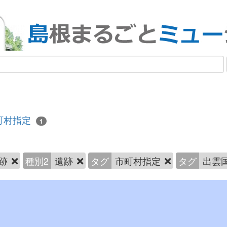
町村指定
1
跡
種別2
遺跡
タグ
市町村指定
タグ
出雲