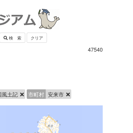
検 索
クリア
47540
国風土記
市町村
安来市