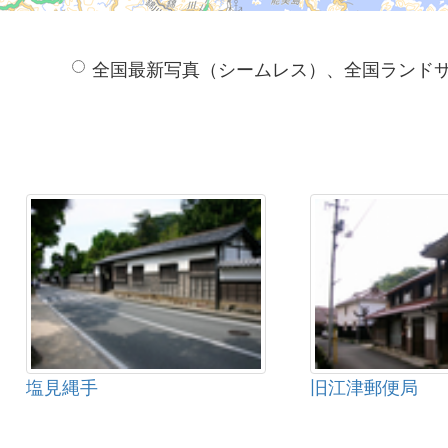
全国最新写真（シームレス）、全国ランド
塩見縄手
旧江津郵便局