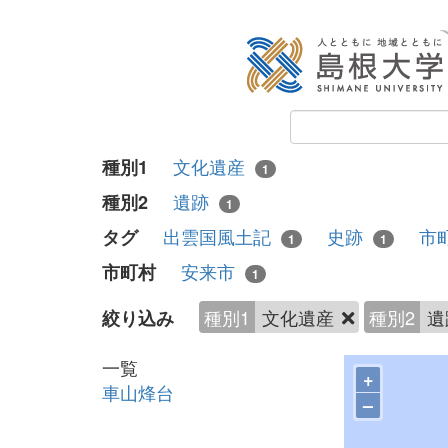
文化遺産
種別1
1
遺跡
種別2
1
出雲国風土記
史跡
市
タグ
1
1
安来市
市町村
1
種別1
文化遺産
種別2
遺
絞り込み
一覧
+
車山烽台
–