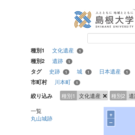
文化遺産
種別1
1
遺跡
種別2
1
史跡
城
日本遺産
タグ
1
1
1
川本町
市町村
1
種別1
文化遺産
種別2
遺
絞り込み
一覧
+
丸山城跡
–