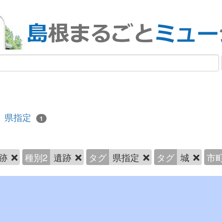
県指定
1
跡
種別2
遺跡
タグ
県指定
タグ
城
市