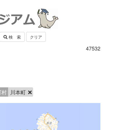
検 索
クリア
47532
町村
川本町