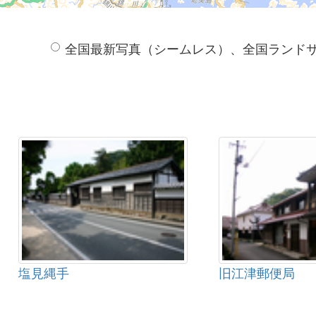
全国最新写真（シームレス）、全国ランド
塩見縄手
旧江津郵便局