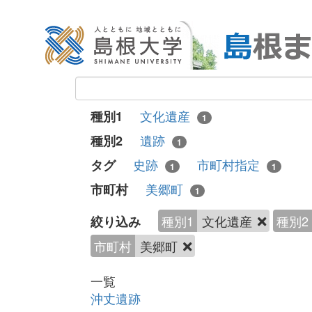
文化遺産
種別1
1
遺跡
種別2
1
史跡
市町村指定
タグ
1
1
美郷町
市町村
1
種別1
文化遺産
種別2
絞り込み
市町村
美郷町
一覧
沖丈遺跡