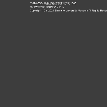
〒690-8504 島根県松江市西川津町1060
島根大学総合博物館アシカル
Copyright（C）2021 Shimane University Museum All Rights Rese