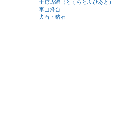
土椋烽跡（とくらとぶひあと）
車山烽台
犬石・猪石