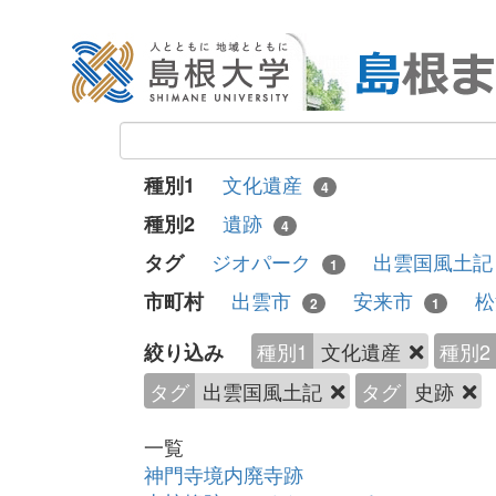
文化遺産
種別1
4
遺跡
種別2
4
ジオパーク
出雲国風土
タグ
1
出雲市
安来市
市町村
2
1
種別1
文化遺産
種別2
絞り込み
タグ
出雲国風土記
タグ
史跡
一覧
神門寺境内廃寺跡