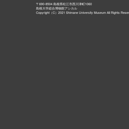
〒690-8504 島根県松江市西川津町1060
島根大学総合博物館アシカル
Copyright（C）2021 Shimane University Museum All Rights Rese