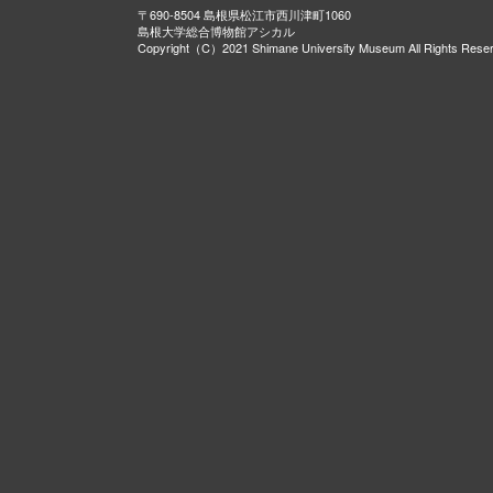
〒690-8504 島根県松江市西川津町1060
島根大学総合博物館アシカル
Copyright（C）2021 Shimane University Museum All Rights Rese