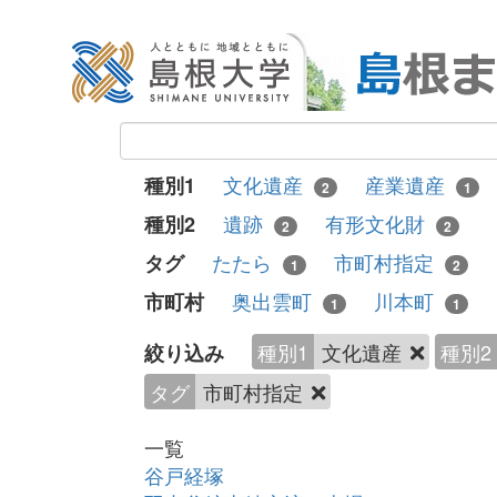
文化遺産
産業遺産
種別1
2
1
遺跡
有形文化財
種別2
2
2
たたら
市町村指定
タグ
1
2
奥出雲町
川本町
市町村
1
1
種別1
文化遺産
種別2
絞り込み
タグ
市町村指定
一覧
谷戸経塚