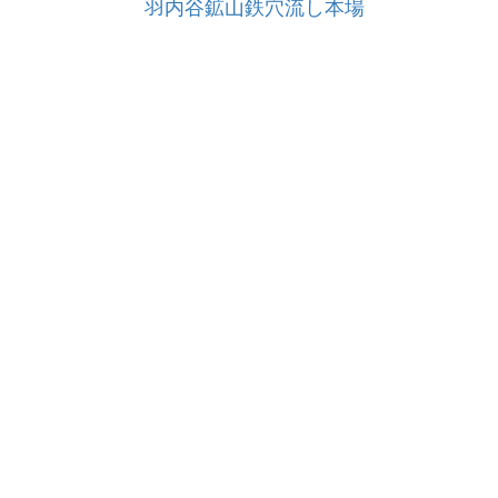
羽内谷鉱山鉄穴流し本場