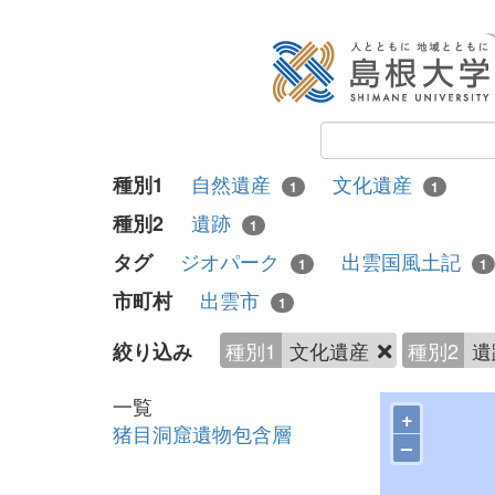
自然遺産
文化遺産
種別1
1
1
遺跡
種別2
1
ジオパーク
出雲国風土記
タグ
1
1
出雲市
市町村
1
種別1
文化遺産
種別2
遺
絞り込み
一覧
+
猪目洞窟遺物包含層
–