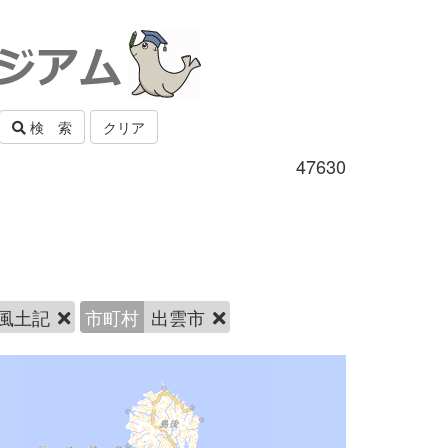
検 索
クリア
47630
風土記
市町村
出雲市