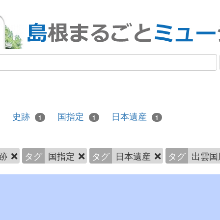
史跡
国指定
日本遺産
1
1
1
跡
タグ
国指定
タグ
日本遺産
タグ
出雲国