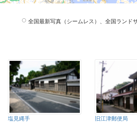
全国最新写真（シームレス）、全国ランド
塩見縄手
旧江津郵便局