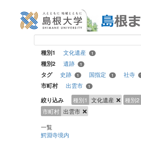
文化遺産
種別1
1
遺跡
種別2
1
史跡
国指定
社寺
タグ
1
1
出雲市
市町村
1
種別1
文化遺産
種別2
絞り込み
市町村
出雲市
一覧
鰐淵寺境内