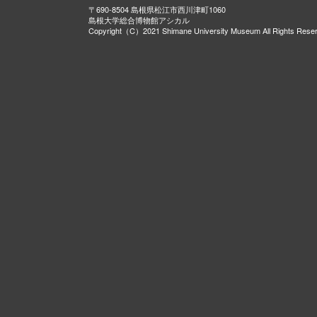
〒690-8504 島根県松江市西川津町1060
島根大学総合博物館アシカル
Copyright（C）2021 Shimane University Museum All Rights Rese