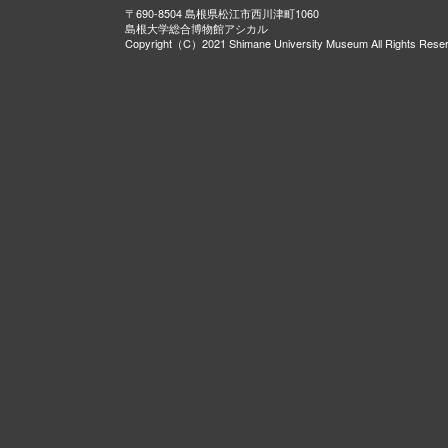
〒690-8504 島根県松江市西川津町1060
島根大学総合博物館アシカル
Copyright（C）2021 Shimane University Museum All Rights Rese