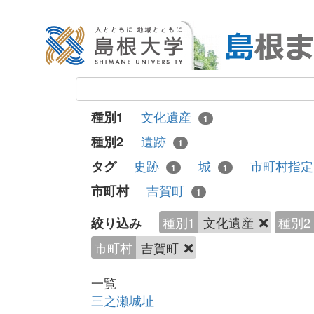
文化遺産
種別1
1
遺跡
種別2
1
史跡
城
市町村指
タグ
1
1
吉賀町
市町村
1
種別1
文化遺産
種別2
絞り込み
市町村
吉賀町
一覧
三之瀬城址