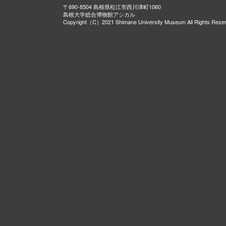
〒690-8504 島根県松江市西川津町1060
島根大学総合博物館アシカル
Copyright（C）2021 Shimane University Museum All Rights Rese