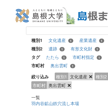
文化遺産
産業遺産
種別1
1
1
遺跡
有形文化財
種別2
1
1
たたら
市町村指定
タグ
1
1
奥出雲町
市町村
1
種別1
文化遺産
種別2
絞り込み
市町村
奥出雲町
一覧
羽内谷鉱山鉄穴流し本場