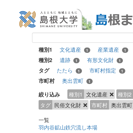
文化遺産
産業遺産
種別1
1
1
遺跡
有形文化財
種別2
1
1
たたら
市町村指定
タグ
1
1
奥出雲町
市町村
1
種別1
文化遺産
種別2
絞り込み
タグ
民俗文化財
市町村
奥出雲
一覧
羽内谷鉱山鉄穴流し本場