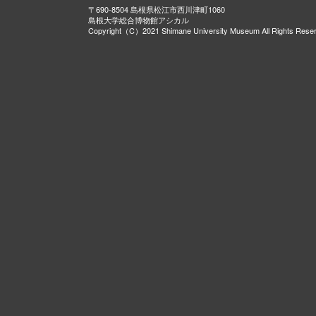
〒690-8504 島根県松江市西川津町1060
島根大学総合博物館アシカル
Copyright（C）2021 Shimane University Museum All Rights Rese