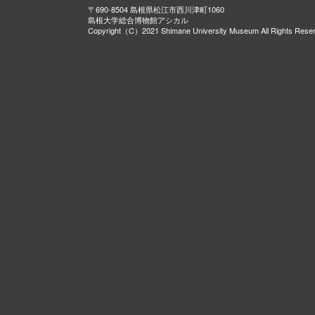
〒690-8504 島根県松江市西川津町1060
島根大学総合博物館アシカル
Copyright（C）2021 Shimane University Museum All Rights Rese