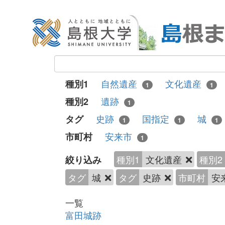
自然遺産
文化遺産
種別1
1
1
遺跡
種別2
1
史跡
国指定
城
タグ
1
1
1
安来市
市町村
1
種別1
文化遺産
種別2
絞り込み
タグ
城
タグ
史跡
市町村
安
一覧
富田城跡