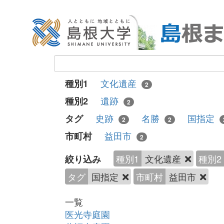
文化遺産
種別1
2
遺跡
種別2
2
史跡
名勝
国指定
タグ
2
2
益田市
市町村
2
種別1
文化遺産
種別2
絞り込み
タグ
国指定
市町村
益田市
一覧
医光寺庭園