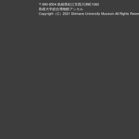
〒690-8504 島根県松江市西川津町1060
島根大学総合博物館アシカル
Copyright（C）2021 Shimane University Museum All Rights Rese