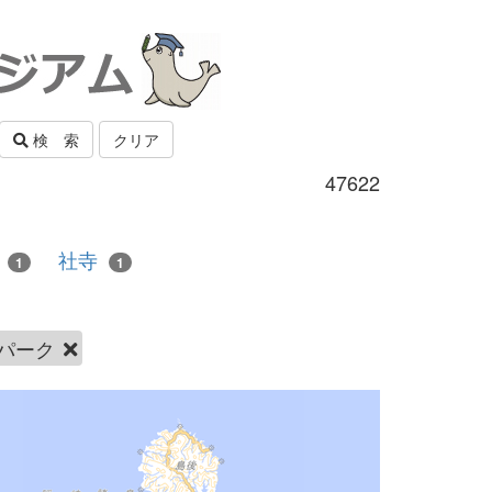
検 索
クリア
47622
産
社寺
1
1
パーク