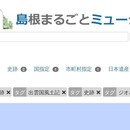
史跡
国指定
市町村指定
日本遺
2
1
1
跡
タグ
出雲国風土記
タグ
史跡
タグ
ジオ