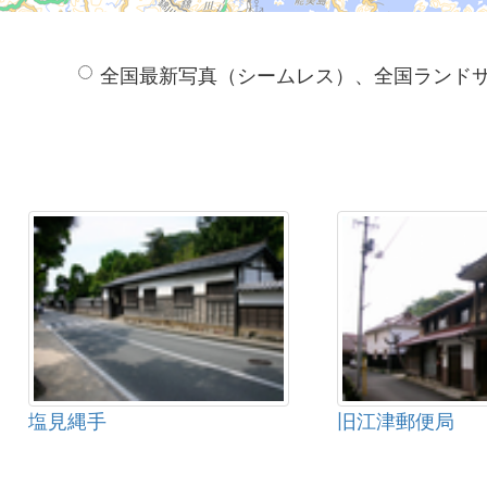
全国最新写真（シームレス）、全国ランド
塩見縄手
旧江津郵便局