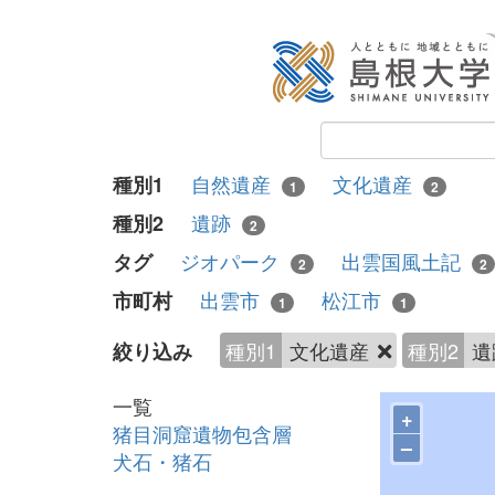
自然遺産
文化遺産
種別1
1
2
遺跡
種別2
2
ジオパーク
出雲国風土記
タグ
2
2
出雲市
松江市
市町村
1
1
種別1
文化遺産
種別2
遺
絞り込み
一覧
+
猪目洞窟遺物包含層
–
犬石・猪石