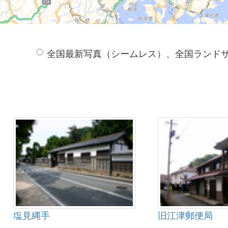
全国最新写真（シームレス）、全国ランド
塩見縄手
旧江津郵便局