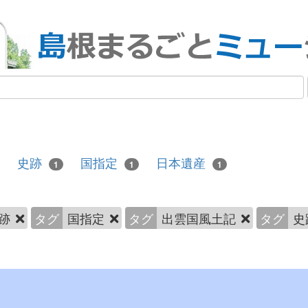
史跡
国指定
日本遺産
1
1
1
跡
タグ
国指定
タグ
出雲国風土記
タグ
史