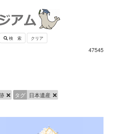
検 索
クリア
47545
跡
タグ
日本遺産