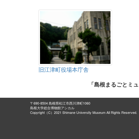
旧江津町役場本庁舎
「島根まるごとミュ
〒690-8504 島根県松江市西川津町1060
島根大学総合博物館アシカル
Copyright（C）2021 Shimane University Museum All Rights Reserved.