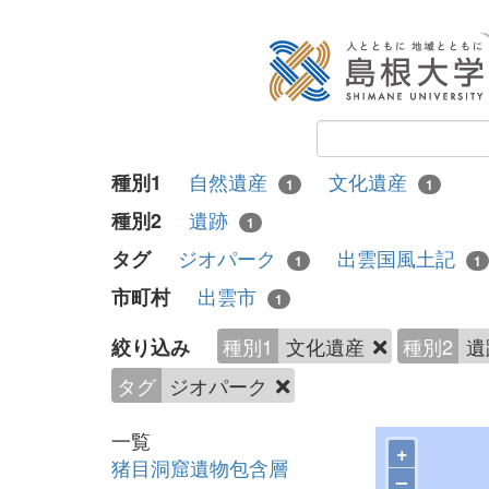
自然遺産
文化遺産
種別1
1
1
遺跡
種別2
1
ジオパーク
出雲国風土記
タグ
1
1
出雲市
市町村
1
種別1
文化遺産
種別2
遺
絞り込み
タグ
ジオパーク
一覧
+
猪目洞窟遺物包含層
–