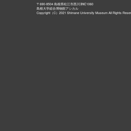
〒690-8504 島根県松江市西川津町1060
島根大学総合博物館アシカル
Copyright（C）2021 Shimane University Museum All Rights Rese