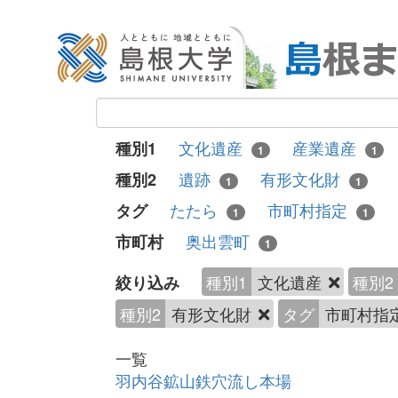
文化遺産
産業遺産
種別1
1
1
遺跡
有形文化財
種別2
1
1
たたら
市町村指定
タグ
1
1
奥出雲町
市町村
1
種別1
文化遺産
種別2
絞り込み
種別2
有形文化財
タグ
市町村指
一覧
羽内谷鉱山鉄穴流し本場