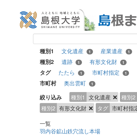
文化遺産
産業遺産
種別1
1
1
遺跡
有形文化財
種別2
1
1
たたら
市町村指定
タグ
1
1
奥出雲町
市町村
1
種別1
文化遺産
種別2
絞り込み
種別2
有形文化財
タグ
市町村指
一覧
羽内谷鉱山鉄穴流し本場