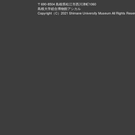
〒690-8504 島根県松江市西川津町1060
島根大学総合博物館アシカル
Copyright（C）2021 Shimane University Museum All Rights Rese