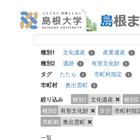
文化遺産
産業遺産
種別1
1
1
遺跡
有形文化財
種別2
1
1
たたら
市町村指定
タグ
1
1
奥出雲町
市町村
1
種別1
文化遺産
種別2
絞り込み
種別2
有形文化財
タグ
市町村指
市町村
奥出雲町
一覧