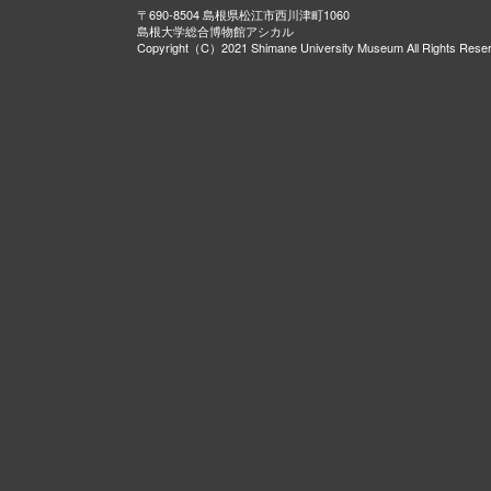
〒690-8504 島根県松江市西川津町1060
島根大学総合博物館アシカル
Copyright（C）2021 Shimane University Museum All Rights Rese