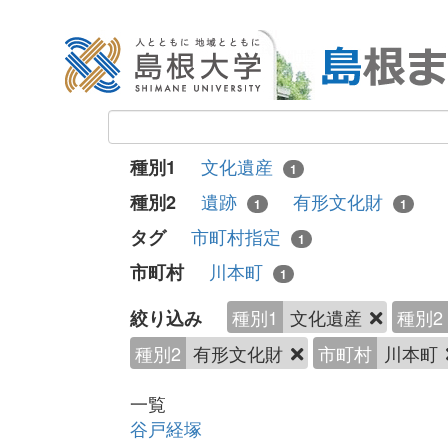
文化遺産
種別1
1
遺跡
有形文化財
種別2
1
1
市町村指定
タグ
1
川本町
市町村
1
種別1
文化遺産
種別2
絞り込み
種別2
有形文化財
市町村
川本町
一覧
谷戸経塚