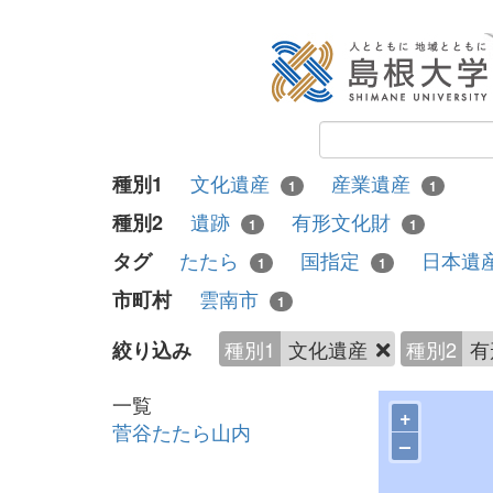
文化遺産
産業遺産
種別1
1
1
遺跡
有形文化財
種別2
1
1
たたら
国指定
日本遺
タグ
1
1
雲南市
市町村
1
種別1
文化遺産
種別2
有
絞り込み
一覧
+
菅谷たたら山内
–