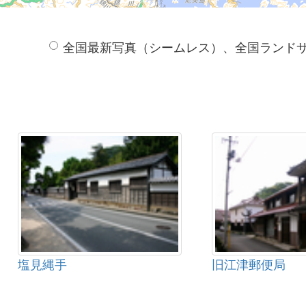
全国最新写真（シームレス）、全国ランド
塩見縄手
旧江津郵便局