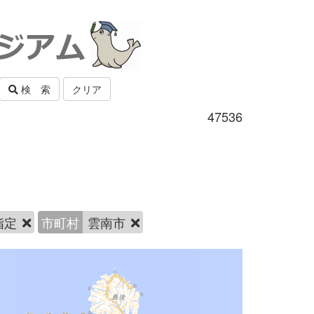
検 索
クリア
47536
指定
市町村
雲南市