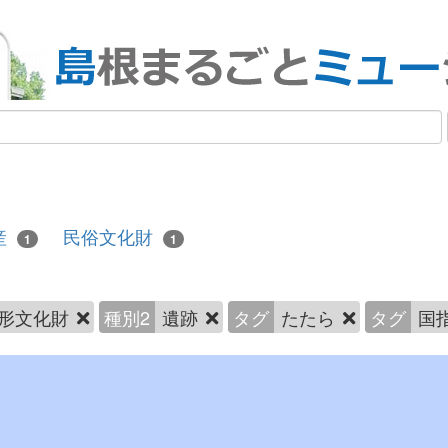
産
民俗文化財
1
1
形文化財
種別2
遺跡
タグ
たたら
タグ
国