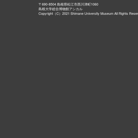
〒690-8504 島根県松江市西川津町1060
島根大学総合博物館アシカル
Copyright（C）2021 Shimane University Museum All Rights Rese