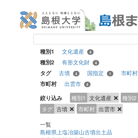
文化遺産
種別1
4
有形文化財
種別2
4
古墳
国指定
市町
タグ
4
1
出雲市
市町村
4
種別1
文化遺産
種別2
絞り込み
タグ
古墳
市町村
出雲市
一覧
島根県上塩冶築山古墳出土品