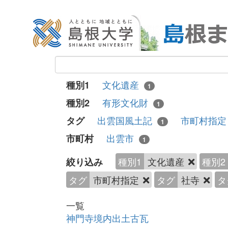
文化遺産
種別1
1
有形文化財
種別2
1
出雲国風土記
市町村指
タグ
1
出雲市
市町村
1
種別1
文化遺産
種別2
絞り込み
タグ
市町村指定
タグ
社寺
タ
一覧
神門寺境内出土古瓦