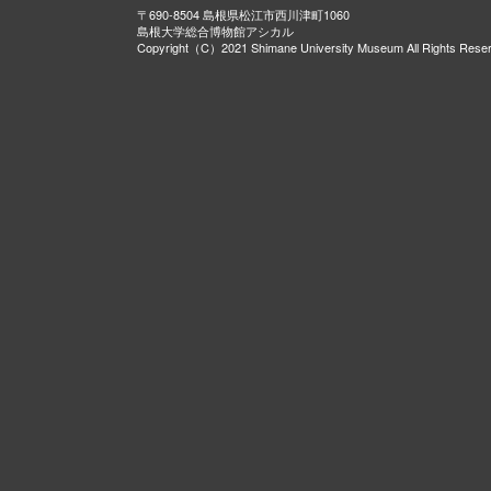
〒690-8504 島根県松江市西川津町1060
島根大学総合博物館アシカル
Copyright（C）2021 Shimane University Museum All Rights Rese