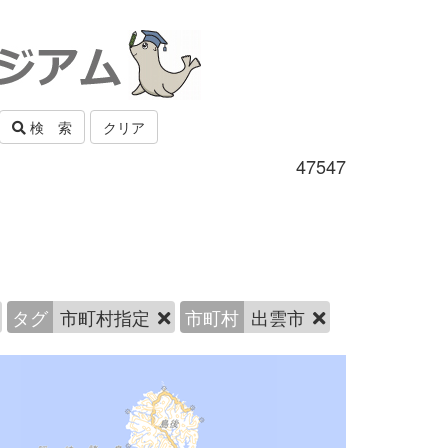
検 索
クリア
47547
タグ
市町村指定
市町村
出雲市