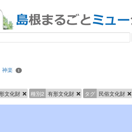
神楽
1
形文化財
種別2
有形文化財
タグ
民俗文化財