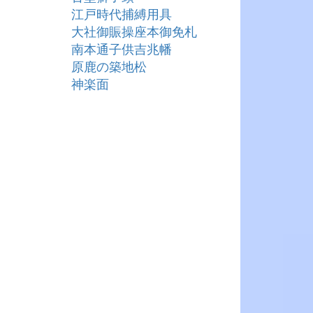
江戸時代捕縛用具
大社御賑操座本御免札
南本通子供吉兆幡
原鹿の築地松
神楽面