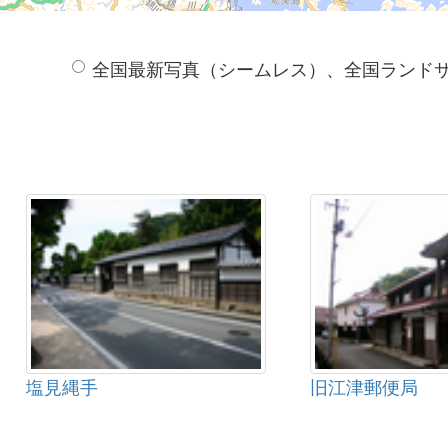
全国最新写真（シームレス）、全国ランド
塩見縄手
旧江津郵便局