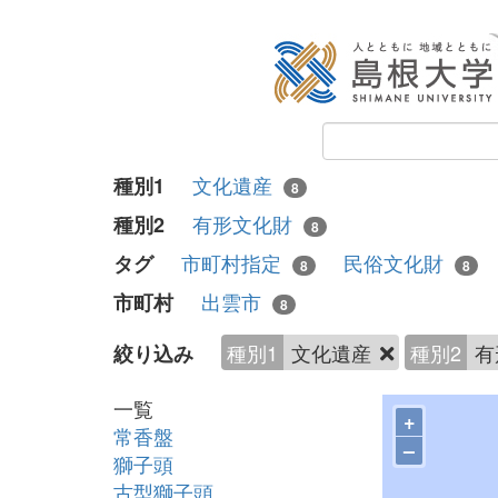
文化遺産
種別1
8
有形文化財
種別2
8
市町村指定
民俗文化財
タグ
8
8
出雲市
市町村
8
種別1
文化遺産
種別2
有
絞り込み
一覧
+
常香盤
–
獅子頭
古型獅子頭